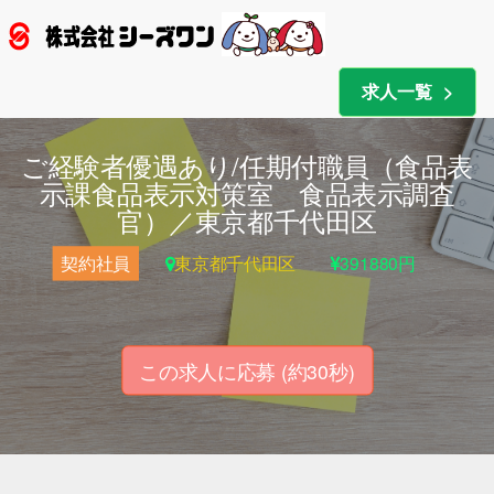
Togg
navig
求人一覧
ご経験者優遇あり/任期付職員（食品表
示課食品表示対策室 食品表示調査
官）／東京都千代田区
契約社員
東京都千代田区
391880円
この求人に応募
(約30秒)