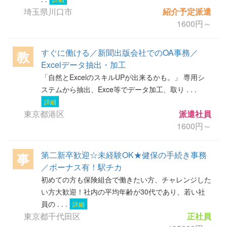
埼玉県川口市
紹介予定派遣
1600円～
すぐに働ける／新聞出版会社でのOA事務／
教
Excelデータ抽出・加工
「自然とExcelのスキルUPが出来るかも。」 専用シ
ステムから抽出、Exce等でデータ加工、取り . . .
詳細
東京都港区
派遣社員
1600円～
第二新卒歓迎☆未経験OK★健保の手続き事務
事
／ボーナス有！駅チカ
初めての方も保険組合で働きたい方、チャレンジした
い方大歓迎！社内の平均年齢が30代であり、若い社
員の . . .
詳細
東京都千代田区
正社員