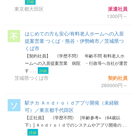
詳細
東京都大田区
派遣社員
1300円～
はじめての方も安心/有料老人ホームへの入居
不
提案営業 つくば・熊谷・伊勢崎市／茨城県つ
くば市
【契約社員】 《学歴不問》 年齢不問 有料老人ホ
ームへの入居提案営業 病院 ・行政等へ当社が運営
す . . .
詳細
茨城県つくば市
契約社員
280000円～
駅チカ Ａｎｄｒｏｉｄアプリ開発（未経験
ソ
可）／東京都千代田区
【正社員】 《学歴不問》 [年齢参考= （64歳以
下）] Ａｎｄｒｏｉｄでのシステムやアプリ開発の . .
.
詳細