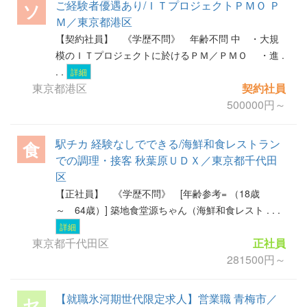
ご経験者優遇あり/ＩＴプロジェクトＰＭＯ Ｐ
ソ
Ｍ／東京都港区
【契約社員】 《学歴不問》 年齢不問 中 ・大規
模のＩＴプロジェクトに於けるＰＭ／ＰＭＯ ・進 .
. .
詳細
東京都港区
契約社員
500000円～
駅チカ 経験なしでできる/海鮮和食レストラン
食
での調理・接客 秋葉原ＵＤＸ／東京都千代田
区
【正社員】 《学歴不問》 [年齢参考= （18歳
～ 64歳）] 築地食堂源ちゃん（海鮮和食レスト . . .
詳細
東京都千代田区
正社員
281500円～
【就職氷河期世代限定求人】営業職 青梅市／
セ