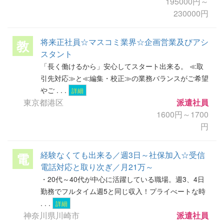
195000円～
230000円
将来正社員☆マスコミ業界☆企画営業及びアシ
教
スタント
「長く働けるから」安心してスタート出来る。 ≪取
引先対応≫と≪編集・校正≫の業務バランスがご希望
やご . . .
詳細
東京都港区
派遣社員
1600円～1700
円
経験なくても出来る／週3日～社保加入☆受信
電
電話対応と取り次ぎ／月21万～
・20代～40代が中心に活躍している職場。週3、4日
勤務でフルタイム週5と同じ収入！プライべートな時
. . .
詳細
神奈川県川崎市
派遣社員