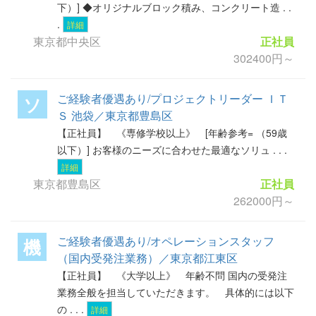
下）] ◆オリジナルブロック積み、コンクリート造 . .
.
詳細
東京都中央区
正社員
302400円～
ご経験者優遇あり/プロジェクトリーダー ＩＴ
ソ
Ｓ 池袋／東京都豊島区
【正社員】 《専修学校以上》 [年齢参考= （59歳
以下）] お客様のニーズに合わせた最適なソリュ . . .
詳細
東京都豊島区
正社員
262000円～
ご経験者優遇あり/オペレーションスタッフ
機
（国内受発注業務）／東京都江東区
【正社員】 《大学以上》 年齢不問 国内の受発注
業務全般を担当していただきます。 具体的には以下
の . . .
詳細