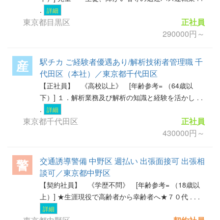
.
詳細
東京都目黒区
正社員
290000円～
駅チカ ご経験者優遇あり/解析技術者管理職 千
産
代田区（本社）／東京都千代田区
【正社員】 《高校以上》 [年齢参考= （64歳以
下）] １．解析業務及び解析の知識と経験を活かし . .
.
詳細
東京都千代田区
正社員
430000円～
交通誘導警備 中野区 週払い 出張面接可 出張相
警
談可／東京都中野区
【契約社員】 《学歴不問》 [年齢参考= （18歳以
上）] ★生涯現役で高齢者から幸齢者へ★７０代 . . .
詳細