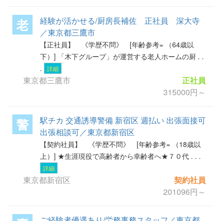
経験が活かせる/厨房長補佐 正社員 深大寺
老
／東京都三鷹市
【正社員】 《学歴不問》 [年齢参考= （64歳以
下）] 「木下グループ」が運営する老人ホームの厨 . .
.
詳細
東京都三鷹市
正社員
315000円～
駅チカ 交通誘導警備 新宿区 週払い 出張面接可
警
出張相談可／東京都新宿区
【契約社員】 《学歴不問》 [年齢参考= （18歳以
上）] ★生涯現役で高齢者から幸齢者へ★７０代 . . .
詳細
東京都新宿区
契約社員
201096円～
ご経験者優遇あり/労務事務スタッフ／東京都