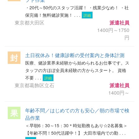
・20代～50代のスタッフ活躍！ ・残業少なめ！ ・社
保完備！無料健診実施！ . . .
詳細
東京都大田区
派遣社員
1400円～1750
円
土日祝休み！健康診断の受付案内と身体計測
封
医療、健診業界未経験から始められるお仕事です。ス
タッフの方ほぼ全員未経験の方からスタート。 資格
不要 . . .
詳細
東京都葛飾区立石
派遣社員
1400円～
年齢不問／はじめての方も安心／朝の市場で検
果
品作業
＜早朝6：30～15：30＊時短勤務もあり☆2名募集＞
【年齢不問！50代活躍中！】 大田市場内での勤 . . .