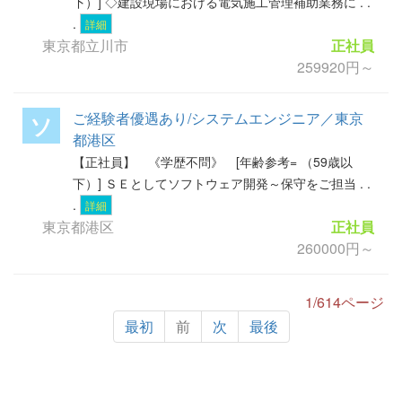
下）] ◇建設現場における電気施工管理補助業務に . .
.
詳細
東京都立川市
正社員
259920円～
ご経験者優遇あり/システムエンジニア／東京
ソ
都港区
【正社員】 《学歴不問》 [年齢参考= （59歳以
下）] ＳＥとしてソフトウェア開発～保守をご担当 . .
.
詳細
東京都港区
正社員
260000円～
1/614ページ
最初
前
次
最後