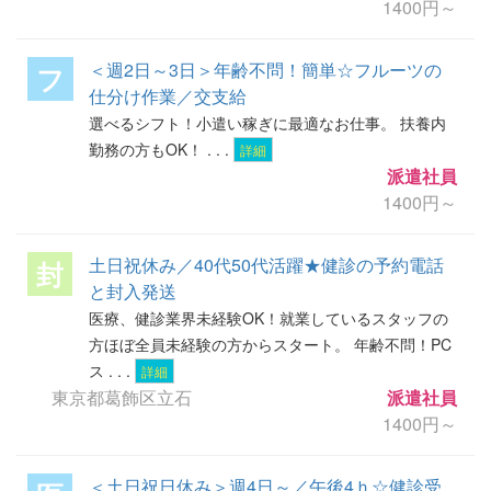
1400円～
＜週2日～3日＞年齢不問！簡単☆フルーツの
フ
仕分け作業／交支給
選べるシフト！小遣い稼ぎに最適なお仕事。 扶養内
勤務の方もOK！ . . .
詳細
派遣社員
1400円～
土日祝休み／40代50代活躍★健診の予約電話
封
と封入発送
医療、健診業界未経験OK！就業しているスタッフの
方ほぼ全員未経験の方からスタート。 年齢不問！PC
ス . . .
詳細
東京都葛飾区立石
派遣社員
1400円～
＜土日祝日休み＞週4日～／午後4ｈ☆健診受