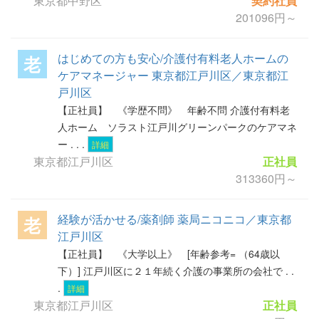
東京都中野区
契約社員
201096円～
はじめての方も安心/介護付有料老人ホームの
老
ケアマネージャー 東京都江戸川区／東京都江
戸川区
【正社員】 《学歴不問》 年齢不問 介護付有料老
人ホーム ソラスト江戸川グリーンパークのケアマネ
ー . . .
詳細
東京都江戸川区
正社員
313360円～
経験が活かせる/薬剤師 薬局ニコニコ／東京都
老
江戸川区
【正社員】 《大学以上》 [年齢参考= （64歳以
下）] 江戸川区に２１年続く介護の事業所の会社で . .
.
詳細
東京都江戸川区
正社員