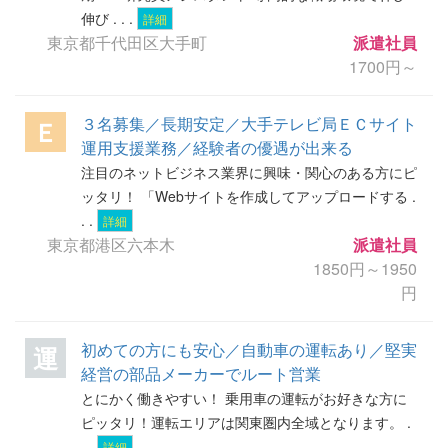
伸び . . .
詳細
東京都千代田区大手町
派遣社員
1700円～
３名募集／長期安定／大手テレビ局ＥＣサイト
Ｅ
運用支援業務／経験者の優遇が出来る
注目のネットビジネス業界に興味・関心のある方にピ
ッタリ！ 「Webサイトを作成してアップロードする .
. .
詳細
東京都港区六本木
派遣社員
1850円～1950
円
初めての方にも安心／自動車の運転あり／堅実
運
経営の部品メーカーでルート営業
とにかく働きやすい！ 乗用車の運転がお好きな方に
ピッタリ！運転エリアは関東圏内全域となります。 .
. .
詳細