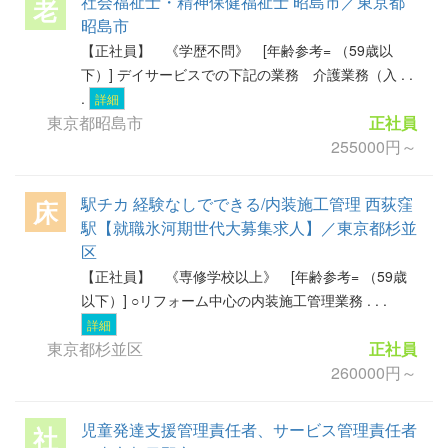
社会福祉士・精神保健福祉士 昭島市／東京都
老
昭島市
【正社員】 《学歴不問》 [年齢参考= （59歳以
下）] デイサービスでの下記の業務 介護業務（入 . .
.
詳細
東京都昭島市
正社員
255000円～
駅チカ 経験なしでできる/内装施工管理 西荻窪
床
駅【就職氷河期世代大募集求人】／東京都杉並
区
【正社員】 《専修学校以上》 [年齢参考= （59歳
以下）] ○リフォーム中心の内装施工管理業務 . . .
詳細
東京都杉並区
正社員
260000円～
児童発達支援管理責任者、サービス管理責任者
社