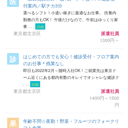
医
付案内／駅チカ3分
選べるシフト！小遣い稼ぎに最適なお仕事。 扶養内
勤務の方もOK！ 午後だけなので、午前はゆっくり家
事 . . .
詳細
東京都文京区
派遣社員
1300円～
はじめての方でも安心！健診受付・フロア案内
診
のお仕事＊残業なし
即日も2022年2月～随時入社OK！ご就業先は東京ド
ーム近くにある都内有数のキレイでオシャレな健診ク
. . .
詳細
東京都文京区
派遣社員
1400円～1500
円
年齢不問☆夜勤！野菜・フルーツのフォークリ
果
フト作業