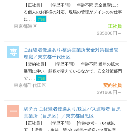
【正社員】 《学歴不問》 年齢不問 完全反響によ
る個人のお客様の対応、現場の管理がメインのお仕事
に . . .
詳細
東京都港区
正社員
285000円～
ご経験者優遇あり/横浜営業所安全対策担当管
専
理職／東京都千代田区
【契約社員】 《学歴不問》 年齢不問 近年の拡大
展開に伴い、顧客が増えているなかで、安全対策部門
で . . .
詳細
東京都千代田区
契約社員
291666円～
駅チカ ご経験者優遇あり/送迎バス運転者 目黒
一
営業所（目黒区）／東京都目黒区
【正社員】 《学歴不問》 [年齢参考= （64歳以
下）] 児童 ・生徒、障がい者等の送迎バス運転業 . .