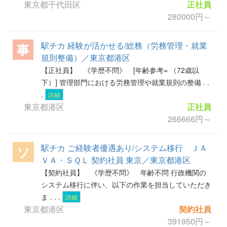
東京都千代田区
正社員
280000円～
駅チカ 経験が活かせる/総務（労務管理・就業
事
規則整備）／東京都港区
【正社員】 《学歴不問》 [年齢参考= （72歳以
下）] 管理部門における労務管理や就業規則の整備 . .
.
詳細
東京都港区
正社員
266666円～
駅チカ ご経験者優遇あり/システム移行 ＪＡ
ソ
ＶＡ・ＳＱＬ 契約社員 東京／東京都港区
【契約社員】 《学歴不問》 年齢不問 行政機関の
システム移行に伴い、以下の作業を担当していただき
ま . . .
詳細
東京都港区
契約社員
391950円～